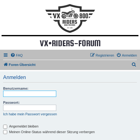
VX•RIDERS-FORUM
FAQ
Registrieren
Anmelden
S
Foren-Übersicht
u
Anmelden
c
h
Benutzername:
e
Passwort:
Ich habe mein Passwort vergessen
Angemeldet bleiben
Meinen Online-Status während dieser Sitzung verbergen